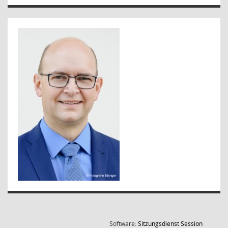
(Wird in
Software:
Sitzungsdienst
Session