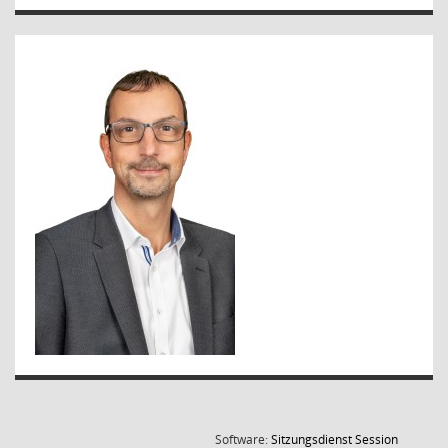
(Wird in
Software:
Sitzungsdienst
Session