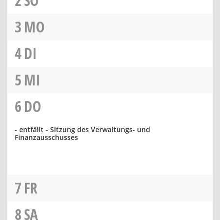
2
SO
3
MO
4
DI
5
MI
6
DO
- entfällt - Sitzung des Verwaltungs- und
Finanzausschusses
7
FR
8
SA