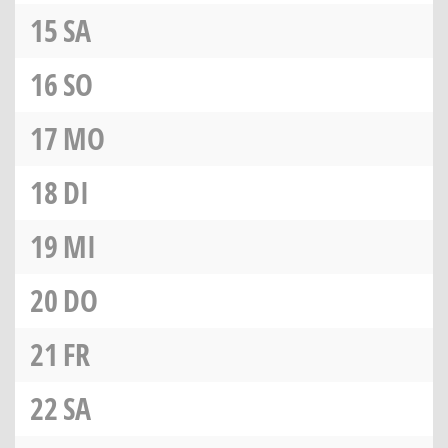
15
SA
16
SO
17
MO
18
DI
19
MI
20
DO
21
FR
22
SA