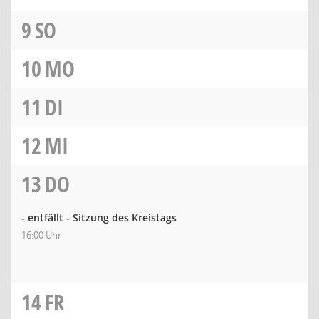
9
SO
10
MO
11
DI
12
MI
13
DO
- entfällt - Sitzung des Kreistags
16:00 Uhr
14
FR