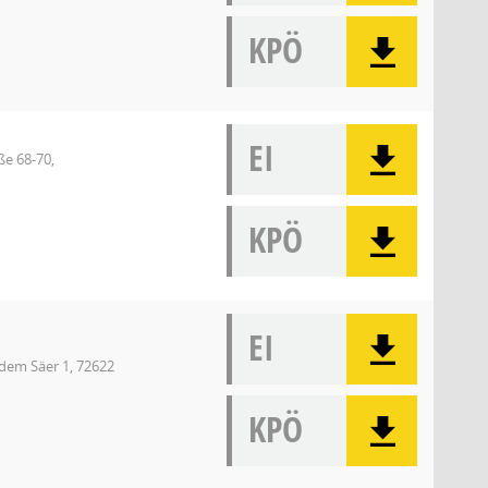
KPÖ
EI
ße 68-70,
KPÖ
EI
dem Säer 1, 72622
KPÖ