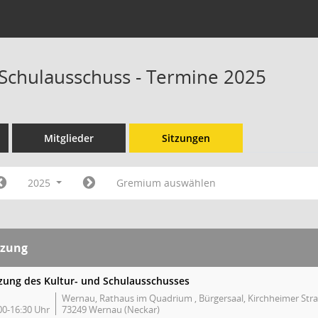
 Schulausschuss - Termine 2025
Mitglieder
Sitzungen
2025
Gremium auswählen
tzung
tzung des Kultur- und Schulausschusses
Wernau, Rathaus im Quadrium , Bürgersaal, Kirchheimer Stra
00-16:30 Uhr
73249 Wernau (Neckar)