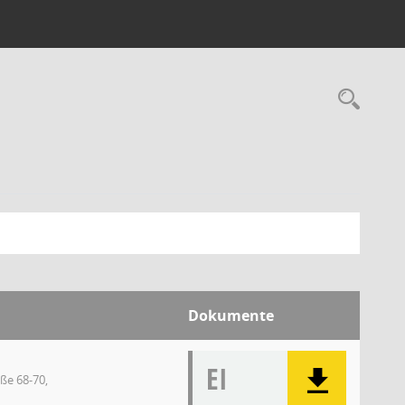
Dokumente
EI
ße 68-70,