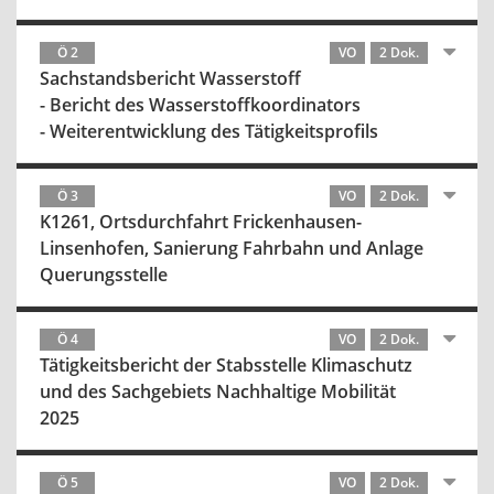
Ö 2
VO
2 Dok.
Sachstandsbericht Wasserstoff
- Bericht des Wasserstoffkoordinators
- Weiterentwicklung des Tätigkeitsprofils
Ö 3
VO
2 Dok.
K1261, Ortsdurchfahrt Frickenhausen-
Linsenhofen, Sanierung Fahrbahn und Anlage
Querungsstelle
Ö 4
VO
2 Dok.
Tätigkeitsbericht der Stabsstelle Klimaschutz
und des Sachgebiets Nachhaltige Mobilität
2025
Ö 5
VO
2 Dok.