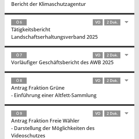
Bericht der Klimaschutzagentur
Ö 6
VO
2 Dok.
Tätigkeitsbericht
Landschaftserhaltungsverband 2025
Ö 7
VO
2 Dok.
Vorläufiger Geschäftsbericht des AWB 2025
Ö 8
VO
2 Dok.
Antrag Fraktion Grüne
- Einführung einer Altfett-Sammlung
Ö 9
VO
2 Dok.
Antrag Fraktion Freie Wähler
- Darstellung der Möglichkeiten des
Videoschutzes